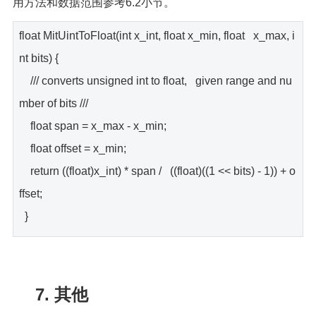
用方法和数据范围参考6.2小节。
float MitUintToFloat(int x_int, float x_min, float x_max, i
nt bits) {
/// converts unsigned int to float, given range and nu
mber of bits ///
float span = x_max - x_min;
float offset = x_min;
return ((float)x_int) * span / ((float)((1 << bits) - 1)) + o
ffset;
}
7. 其他