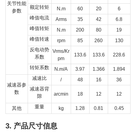
关节性能
额定转矩
N.m
60
20
6
参数
峰值电流
Arms
35
42
6.8
峰值转矩
N.m
200
80
19
峰值转速
rpm
85
260
130
反电动势
Vrms/Kr
133.6
133.6
228.6
系数
pm
转矩系数
N.m/A
3.97
1.366
1.894
减速比
/
48
16
36
减速器参
减速器背
数
arcmin
18
12
12
隙
重量
其他
kg
1.28
0.81
0.45
3. 产品尺寸信息