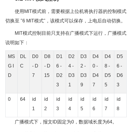
使用MIT模式前，需要根据上位机将执行器的控制模式
切换至 "6 MIT模式"，该模式可以保存，上电后自动切换。
MIT模式控制目前只支持在广播模式下运行，广播模式
说明如下：
MS
DL
D0
D8
D1
D2
D3
D4
D4
D5
G I
C
- D
- D
6 -
4 -
2 -
0 -
8 -
6 -
D
7
15
D2
D3
D3
D4
D5
D6
3
1
9
7
5
3
0
64
id
id
id
id
id
id
id
id
1
2
3
4
5
6
7
8
广播模式下，报文ID固定为0，数据域长度为64。