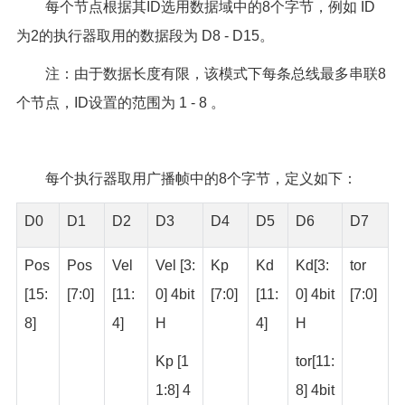
每个节点根据其ID选用数据域中的8个字节，例如 ID
为2的执行器取用的数据段为 D8 - D15。
注：由于数据长度有限，该模式下每条总线最多串联8
个节点，ID设置的范围为 1 - 8 。
每个执行器取用广播帧中的8个字节，定义如下：
D0
D1
D2
D3
D4
D5
D6
D7
Pos
Pos
Vel
Vel [3:
Kp
Kd
Kd[3:
tor
[15:
[7:0]
[11:
0] 4bit
[7:0]
[11:
0] 4bit
[7:0]
8]
4]
H
4]
H
Kp [1
tor[11:
1:8] 4
8] 4bit