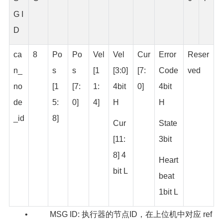
G I
D
ca
8
Po
Po
Vel
Vel
Cur
Error
Reser
n_
s
s
[1
[3:0]
[7:
Code
ved
no
[1
[7:
1:
4bit
0]
4bit
de
5:
0]
4]
H
H
_id
8]
Cur
State
[11:
3bit
8] 4
Heart
bit L
beat
1bit L
• MSG ID: 执行器的节点ID，在上位机中对应 ref