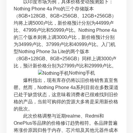
以印度市场为例，具体价格变动预测如下：
Nothing Phone 4a Pro的三个存储版本
（8GB+128GB、8GB+256GB、12GB+256GB）
均将上调5000卢比，新价格预计分别为44999卢
比、47999卢比和50999卢比。Nothing Phone 4a
的三个版本则将上调3000卢比，新价格预计分别
为34999卢比、37999卢比和40999卢比。入门机
型Nothing Phone 3a Lite的两个版本
（8GB+128GB、8GB+256GB）同样上调3000卢
比，预计新价格分别为27999卢比和29999卢比。
Nothing手机
爆料指出，现有库存仍将以旧价格销售直至售
罄。然而，Nothing Phone 4a系列目前在多数渠道
已处于缺货状态，这意味着消费者已很难找到旧价
格的产品，当前可购得的货源大多将是采用新价格
的批次。
此次价格调整与近期realme、Redmi和
OnePlus等品牌的价格修订趋势相符。各品牌普遍
将涨价原因归咎于内存、芯片组及其他元器件成本