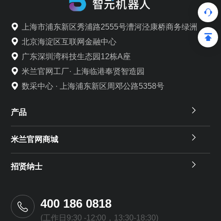
上海市浦东新区秀浦路2555号漕河泾康桥商务绿洲
北京海淀区互联网金融中心
广东深圳湾科技生态园12栋A座
米兰官网工厂· 上海临港奉贤智造园
数采中心 · 上海浦东新区周邓公路5358号
产品
米兰官网商城
招贤纳士
400 186 0818
(工作日9:30 -12:00，13:30-18:30)