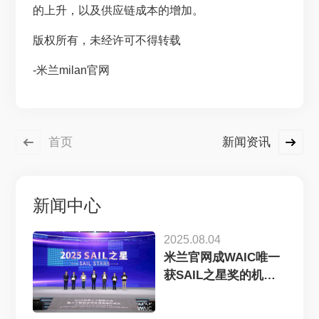
的上升，以及供应链成本的增加。
版权所有，未经许可不得转载
-米兰milan官网
首页
新闻资讯
新闻中心
2025.08.04
米兰官网成WAIC唯一
获SAIL之星奖的机
器...