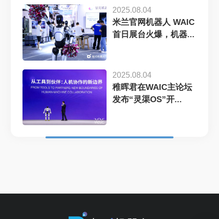
2025.08.04
米兰官网机器人 WAIC
首日展台火爆，机器...
2025.08.04
稚晖君在WAIC主论坛
发布“灵渠OS”开...