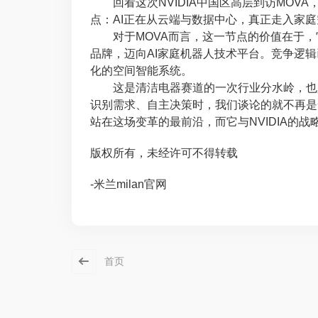
回看这次NVIDIA中国区高层到访MOV
点：AI正在从云端与数据中心，真正走入家
对于MOVA而言，这一节点的价值在于，
品牌，迈向AI家庭机器人技术平台。竞争逻
化的空间智能系统。
这是清洁电器赛道的一次行业分水岭，也是
识别需求、自主决策时，我们谈论的就不再是
站在这场变革的最前沿，而它与NVIDIA的
版权所有，未经许可不得转载
-米兰milan官网
首页