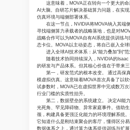
这意味着，MOVA正在转向一个更大的命
AI大脑。自研芯片解决基础算力问题，在实
仿真环境与端侧部署体系。
在这一节点，NVIDIA将MOVA纳入其端侧
寻找端侧算力承载者的战略落地，也是对MOV
战略合作可以为MOVA自有AI系统提供训练
态卡位。MOVA以主动姿态，将自己嵌入全球
进入全球AI技术体系：从“能力叠加”到“范
随着技术协同持续深入，NVIDIA的Isaac Sim
的研发与产品体系。但其核心价值在于带来三
第一，研发范式的根本改变。 通过高保真
模虚拟仿真。这意味着MOVA首次具备了以
试参数时，MOVA已在虚拟世界中完成数万
行业门槛的实质性抬升。
第二，数据壁垒的系统建立。 决定AI能力
光死角、罕见障碍物、异常家庭事件。借助生
颈，构建具备更强泛化能力的环境理解系统。这
它知道什么是刚结束聚会的客厅，懂得区分易
数据体系之上，通过算力体系提供训练与扩展