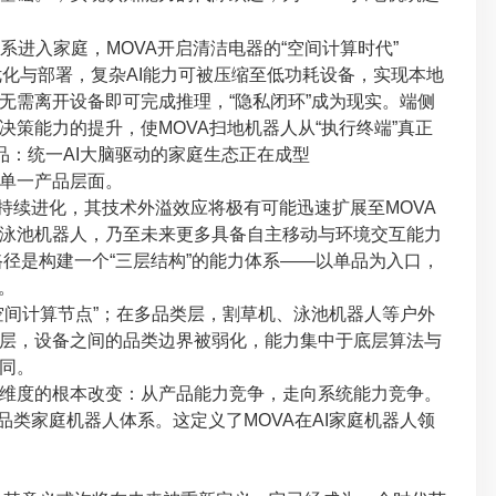
化与部署，复杂AI能力可被压缩至低功耗设备，实现本地
无需离开设备即可完成推理，“隐私闭环”成为现实。端侧
策能力的提升，使MOVA扫地机器人从“执行终端”真正
品：统一AI大脑驱动的家庭生态正在成型
单一产品层面。
持续进化，其技术外溢效应将极有可能迅速扩展至MOVA
泳池机器人，乃至未来更多具备自主移动与环境交互能力
径是构建一个“三层结构”的能力体系——以单品为入口，
。
间计算节点”；在多品类层，割草机、泳池机器人等户外
层，设备之间的品类边界被弱化，能力集中于底层算法与
同。
度的根本改变：从产品能力竞争，走向系统能力竞争。
品类家庭机器人体系。这定义了MOVA在AI家庭机器人领