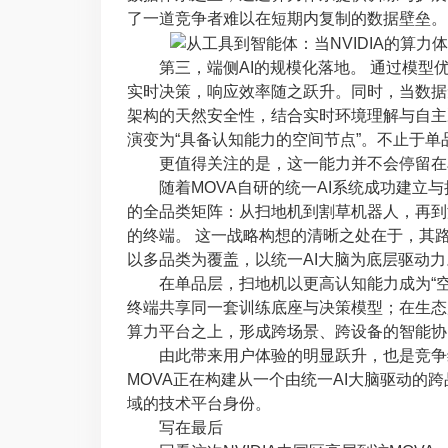
了一道竞争者难以在短期内复制的数据壁垒。
第三，端侧AI的规模化落地。 通过模型优
实时决策，响应效率随之跃升。同时，当数据
架构的天然安全性，结合实时环境理解与自主决
演变为“具备认知能力的空间节点”。不止于单
更值得关注的是，这一能力并不会停留在
随着MOVA自研的统一AI系统成功建立与
的全品类矩阵：从扫地机到割草机器人，再到
的终端。 这一战略构想的清晰之处在于，其路
以多品类为覆盖，以统一AI大脑为底层驱动力
在单品层，扫地机以更高认知能力成为“空
终端共享同一套训练底座与决策模型；在生态
算力平台之上，形成跨场景、跨设备的智能协
由此带来用户体验的明显跃升，也是竞争维
MOVA正在构建从一个由统一AI大脑驱动的跨
域的技术平台身份。
写在最后