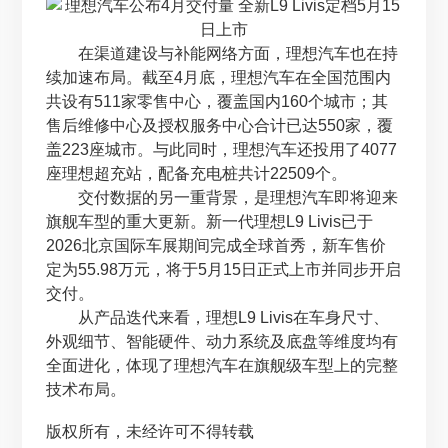
在渠道建设与补能网络方面，理想汽车也在持
续加速布局。截至4月底，理想汽车在全国范围内
共设有511家零售中心，覆盖国内160个城市；其
售后维修中心及授权服务中心合计已达550家，覆
盖223座城市。与此同时，理想汽车还投用了4077
座理想超充站，配备充电桩共计22509个。
交付数据的另一重背景，是理想汽车即将迎来
旗舰车型的重大更新。新一代理想L9 Livis已于
2026北京国际车展期间完成全球首秀，新车售价
定为55.98万元，将于5月15日正式上市并同步开启
交付。
从产品迭代来看，理想L9 Livis在车身尺寸、
外观细节、智能硬件、动力系统及底盘等维度均有
全面进化，体现了理想汽车在旗舰级车型上的完整
技术布局。
版权所有，未经许可不得转载