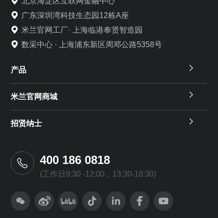
北京海淀区互联网金融中心
广东深圳湾科技生态园12栋A座
米兰官网工厂· 上海临港奉贤智造园
数采中心 · 上海浦东新区周邓公路5358号
产品
米兰官网商城
招贤纳士
400 186 0818
(工作日9:30 -12:00，13:30-18:30)