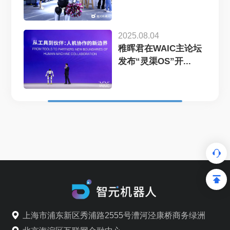
2025.08.04
稚晖君在WAIC主论坛
发布“灵渠OS”开...
上海市浦东新区秀浦路2555号漕河泾康桥商务绿洲