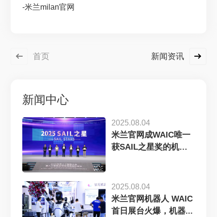
-米兰milan官网
首页
新闻资讯
新闻中心
2025.08.04
米兰官网成WAIC唯一
获SAIL之星奖的机
器...
2025.08.04
米兰官网机器人 WAIC
首日展台火爆，机器...