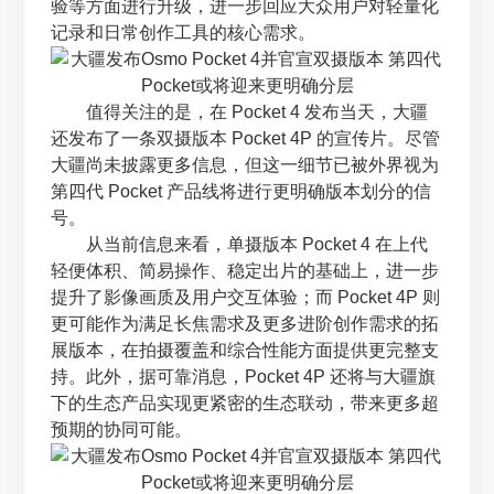
验等方面进行升级，进一步回应大众用户对轻量化
记录和日常创作工具的核心需求。
值得关注的是，在 Pocket 4 发布当天，大疆
还发布了一条双摄版本 Pocket 4P 的宣传片。尽管
大疆尚未披露更多信息，但这一细节已被外界视为
第四代 Pocket 产品线将进行更明确版本划分的信
号。
从当前信息来看，单摄版本 Pocket 4 在上代
轻便体积、简易操作、稳定出片的基础上，进一步
提升了影像画质及用户交互体验；而 Pocket 4P 则
更可能作为满足长焦需求及更多进阶创作需求的拓
展版本，在拍摄覆盖和综合性能方面提供更完整支
持。此外，据可靠消息，Pocket 4P 还将与大疆旗
下的生态产品实现更紧密的生态联动，带来更多超
预期的协同可能。