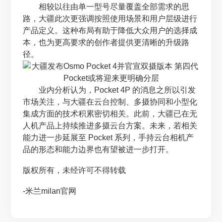
相较以往由单一型号尽量覆盖全部需求的思
路，大疆此次更强调按照使用场景和用户层级进行
产品定义。这种布局有助于降低大众用户的选择成
本，也为更高要求的创作者提供更清晰的升级路
径。
业内分析认为，Pocket 4P 的消息之所以引发
市场关注，与大疆在云台控制、多摄协同和小型化
集成方面的技术积累密切相关。此前，大疆已在无
人机产品上持续推进多摄云台方案。未来，若相关
能力进一步延展至 Pocket 系列，手持云台相机产
品的形态和能力边界也有望被进一步打开。
版权所有，未经许可不得转载
-米兰milan官网