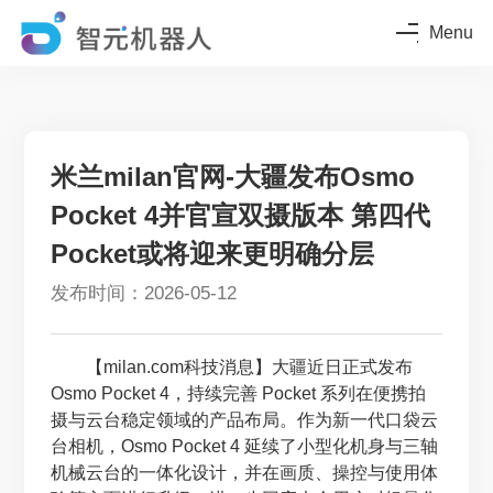
Menu
米兰milan官网-大疆发布Osmo
Pocket 4并官宣双摄版本 第四代
Pocket或将迎来更明确分层
发布时间：2026-05-12
【milan.com科技消息】大疆近日正式发布
Osmo Pocket 4，持续完善 Pocket 系列在便携拍
摄与云台稳定领域的产品布局。作为新一代口袋云
台相机，Osmo Pocket 4 延续了小型化机身与三轴
机械云台的一体化设计，并在画质、操控与使用体