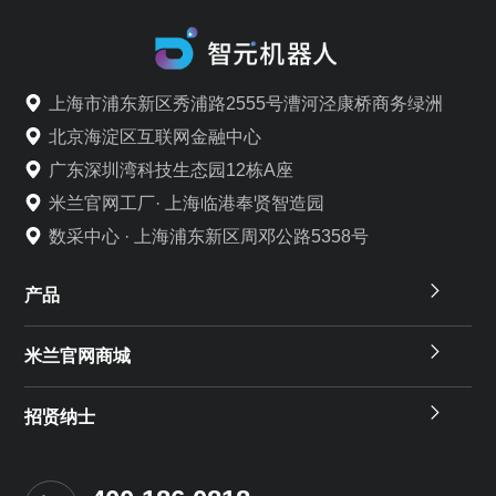
上海市浦东新区秀浦路2555号漕河泾康桥商务绿洲
北京海淀区互联网金融中心
广东深圳湾科技生态园12栋A座
米兰官网工厂· 上海临港奉贤智造园
数采中心 · 上海浦东新区周邓公路5358号
产品
米兰官网商城
招贤纳士