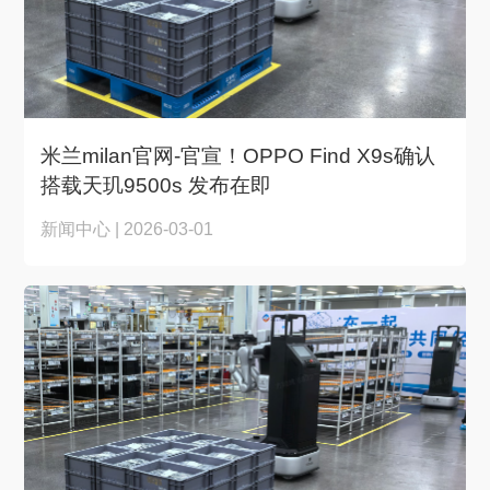
米兰milan官网-官宣！OPPO Find X9s确认
搭载天玑9500s 发布在即
新闻中心 | 2026-03-01