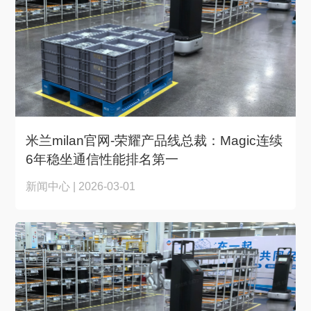
米兰milan官网-荣耀产品线总裁：Magic连续
6年稳坐通信性能排名第一
新闻中心 | 2026-03-01